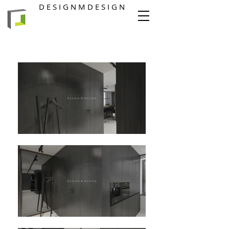
D E S I G N M D E S I G N