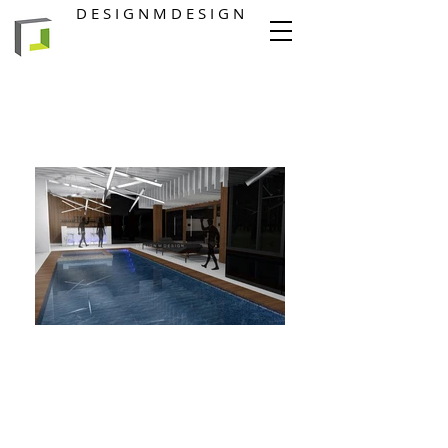
D E S I G N M D E S I G N