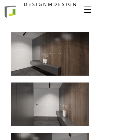
D E S I G N M D E S I G N